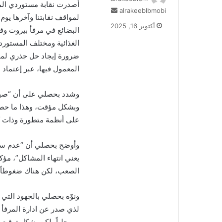
أصدرت نقابة مستوردي المواد
أرسل
alrakeeblbmobi
لمواقف نقابتنا وآخرها يو
بريدا
أكتوبر 16, 2025
البضائع في مرفأ بيروت وف
إلكترونيا
الغذائية ومختلف المستوردي
ضرورة إيجاد حل جذري لموض
المعمول فيها، عبر إعتماد 
وبشكل مؤقت، وهذا ما حصل
على أنظمة متطورة وذات كف
وأوضح بحصلي أن “عدم سماع
يعني انتهاء المشاكل”، مؤكد
الصعب، لكن هناك ضغوطاً و
ونوّه بحصلي بالجهود التي 
لذي صدر عن ادارة المرفأ ت
ومرحلياً، لكن بشكل ترقي