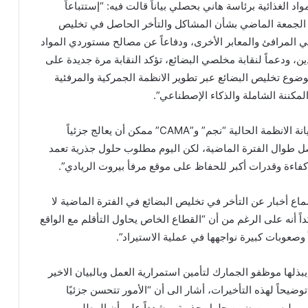
 الغذائية برئاسة هاني بحصلي بياناً قالت فيه: “إستتباعاً
م الجمعة الماضي بشأن المشاكل والتأخر الحاصل في تخليص
ي المرافئ والمعابر الأخرى، ودفاعاً عن مصالح مستوردي المواد
ن، ودعماً لنقابة مخلصي البضائع، تؤكد النقابة مرة جديدة على
وع تخليص البضائع عبر تطوير الانظمة الجمركية والمرفئية
المكننة الشاملة والذكاء الإصطناعي”.
وشدد بحصلي على أن “صيانة الانظمة الحالية “نجم” و”CAMA” ممكن أن يعالج جزئياً
 طوال الفترة الماضية، لكن اليوم مطلوب حلول جذرية تعمد
اءة وقدرات أكبر للحفاظ على موقع مرفأ بيروت الريادي”.
 أخبار عن التأخر في تخليص البضائع في الفترة الماضية لا
اً أنه على الرغم من أن “القطاع الخاص يحاول التأقلم مع الواقع
صعوبات كبيرة نواجهها في عملية الاستيراد”.
يبذلها موظفو الجمارك لتأمين استمرارية العمل وبالبيان الاخير
وضيحاً لهذه التأخيرات، أشار الى أن “الأمور تتحسن جزئيًا
عي، وليس من ضمن حلول جذرية، مشدداً على أن المطلوب