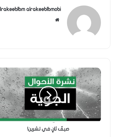
lrakeeblbm alrakeeblbmobi
موقع
الويب
صيفٌ ثانٍ في تشرين!