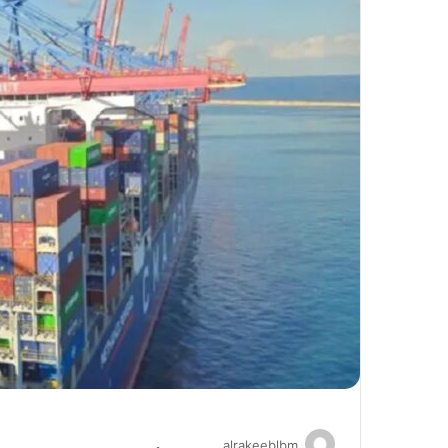
alrakeeblbm