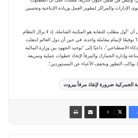
الإدارات والمراكز لتطوير العمل وزيادة الإنتاجية وتحسين
ن “أول مطلب للنقابة هو المكننة الشاملة، إذ لا يزال النظام
الإداري ورقيًا ويحتاج إلى 12 توقيعًا لإتمام معاملة واحدة، في حين أن دول العالم انتقلت
ذكاء الاصطناعي”، داعيًا إلى “توحيد الجهود بين وزارة المالية
صناعة وإدارة الجمارك والمرفأ لإتخاذ خطوات عملية وسريعة
ط يواكب التطور ويخفف الأعباء عن المستوردين”.
ة الجمركية ضرورة لإنقاذ مرفأ بيروت
مشاركة عبر البريد
طباعة
X