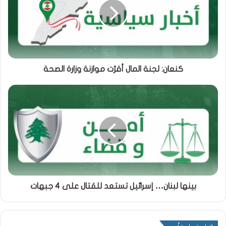
كنعان: لجنة المال أقرّت موازنة وزارة الصحة
بينها لبنان… إسرائيل تستعد للقتال على 4 جبهات