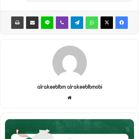
واتساب
تيلقرام
ڤايبر
لاين
مشاركة عبر البريد
طباعة
alrakeeblbm alrakeeblbmobi
موقع
الويب