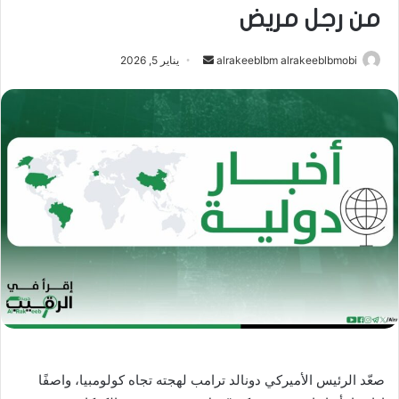
من رجل مريض
أرسل
alrakeeblbm alrakeeblbmobi
يناير 5, 2026
بريدا
إلكترونيا
صعّد الرئيس الأميركي دونالد ترامب لهجته تجاه كولومبيا، واصفًا