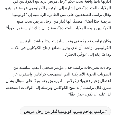
إدارتها بأنها واقعة تحت حكم “رجل مريض يريد بيع الكوكايين في
الولايات المتحدة”، في إشارة إلى الرئيس الكولومبي غوستافو بيترو.
وقال ترامب للصحفيين على متن الطائرة الرئاسية إن “كولومبيا
مريضة جدًا أيضًا”، مضيفًا أنها تُدار من “رجل مريض يحب صنع
الكوكايين وبيعه للولايات المتحدة”، معتبرًا أن ذلك “لن يستمر طويلًا”.
وكان ترامب قد وجّه في وقت سابق تحذيرًا مباشرًا للرئيس
الكولومبي، زاعمًا أن لدى بيترو مصانع لإنتاج الكوكايين في بلاده،
وداعيًا إياه إلى “توخّي الحذر”.
وجاءت تصريحات ترامب خلال مؤتمر صحفي أعقب سلسلة من
الضربات الجوية الأمريكية التي استهدفت كراكاس وأسفرت عن
اعتقال زعيم فنزويلا نيكولاس مادورو وزوجته. وردًا على سؤال بشأن
بيترو، قال ترامب: “إنه ينتج الكوكايين ويرسله إلى الولايات المتحدة،
لذا عليه أن يكون حذرًا حقًا”.
ترامب يهاجم بيترو: كولومبيا تُدار من رجل مريض