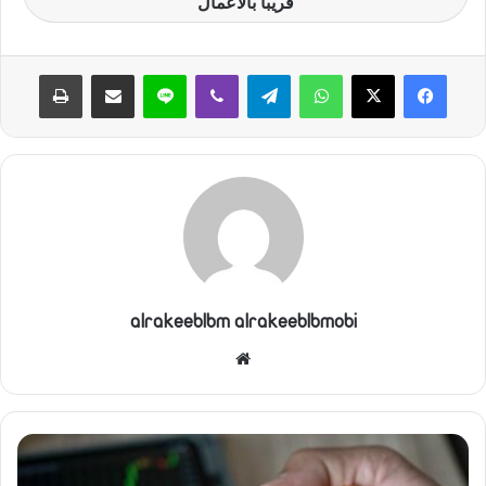
قريباً بالأعمال
واتساب
تيلقرام
ڤايبر
لاين
مشاركة عبر البريد
طباعة
alrakeeblbm alrakeeblbmobi
موقع
الويب