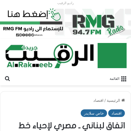
راديو الرقيب
بح
القائمة
الرئيسية
/
اقتصاد
اقتصاد
خاص سلايدر
اتفاق لبناني ـ مصري لإحياء خط