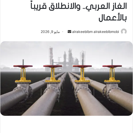
الغاز العربي.. والانطلاق قريباً
بالأعمال
أرسل
alrakeeblbm alrakeeblbmobi
مايو 9, 2026
بريدا
إلكترونيا