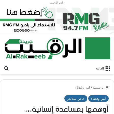
راديو الرقيب
بح
القائمة
الرئيسية
/
امن وقضاء
امن وقضاء
خاص سلايدر
أوهمها بمساعدة إنسانية…