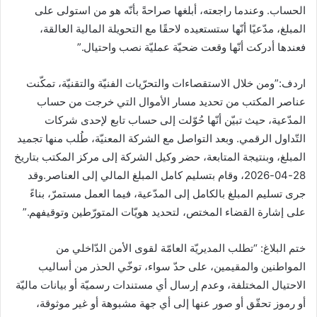
الحساب. وعندما راجعته، أبلغها صراحةً بأنّه هو من استولى على
المبلغ، مدّعيًا أنّها ستستعيده لاحقًا مع التحويلة المالية العالقة،
فعندها أدركت أنّها وقعت ضحيّة عمليّة نصب واحتيال.”
اردف:”ومن خلال الاستقصاءات والتحرّيات الفنيّة والتقنيّة، تمكّنت
عناصر المكتب من تحديد مسار الأموال التي خرجت من حساب
المدّعية، حيث تبيّن أنّها حُوّلت إلى حساب تابع لإحدى شركات
التّداول الرقمي. وبعد التواصل مع الشركة المعنيّة، طُلب منها تجميد
المبلغ، وبنتيجة المتابعة، حضر وكيل الشركة إلى مركز المكتب بتاريخ
28-04-2026، وقام بتسليم كامل المبلغ المالي إلى العناصر.وقد
جرى تسليم المبلغ بالكامل إلى المدّعية، فيما العمل مستمرّ، بناءً
على إشارة القضاء المختص، لتحديد هويّات المتورّطين وتوقيفهم.”
ختم البلاغ: “تطلب المديريّة العامّة لقوى الأمن الدّاخلي من
المواطنين والمقيمين، على حدّ سواء، توخّي الحذر من أساليب
الاحتيال المختلفة، وعدم إرسال أي مستندات رسميّة أو بيانات ماليّة
أو رموز تحقّق أو صور عنها إلى أي جهة مشبوهة أو غير موثوقة،