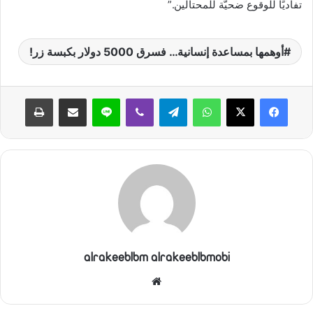
تفاديًا للوقوع ضحيّة للمحتالين.”
أوهمها بمساعدة إنسانية… فسرق 5000 دولار بكبسة زر!
واتساب
تيلقرام
ڤايبر
لاين
مشاركة عبر البريد
طباعة
alrakeeblbm alrakeeblbmobi
موقع
الويب