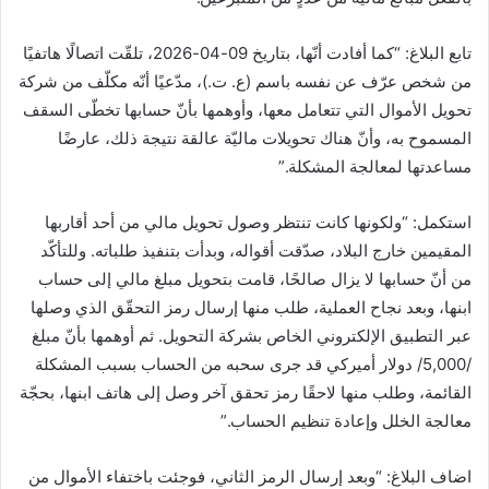
تابع البلاغ: “كما أفادت أنّها، بتاريخ 09-04-2026، تلقّت اتصالًا هاتفيًا
من شخص عرّف عن نفسه باسم (ع. ت.)، مدّعيًا أنّه مكلّف من شركة
تحويل الأموال التي تتعامل معها، وأوهمها بأنّ حسابها تخطّى السقف
المسموح به، وأنّ هناك تحويلات ماليّة عالقة نتيجة ذلك، عارضًا
مساعدتها لمعالجة المشكلة.”
استكمل: “ولكونها كانت تنتظر وصول تحويل مالي من أحد أقاربها
المقيمين خارج البلاد، صدّقت أقواله، وبدأت بتنفيذ طلباته. وللتأكّد
من أنّ حسابها لا يزال صالحًا، قامت بتحويل مبلغ مالي إلى حساب
ابنها، وبعد نجاح العملية، طلب منها إرسال رمز التحقّق الذي وصلها
عبر التطبيق الإلكتروني الخاص بشركة التحويل. ثم أوهمها بأنّ مبلغ
/5,000/ دولار أميركي قد جرى سحبه من الحساب بسبب المشكلة
القائمة، وطلب منها لاحقًا رمز تحقق آخر وصل إلى هاتف ابنها، بحجّة
معالجة الخلل وإعادة تنظيم الحساب.”
اضاف البلاغ: “وبعد إرسال الرمز الثاني، فوجئت باختفاء الأموال من