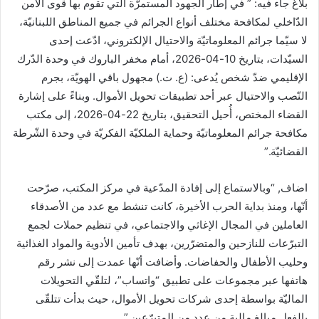
بلاغ جاء فيه: ” في إطار الجهود المستمرّة التي تقوم بها قوى الأمن
الدّاخلي لمكافحة مختلف أنواع الجرائم في جميع المناطق اللبنانيّة،
لا سيّما جرائم المعلوماتيّة والاحتيال الإلكتروني، ادّعت إحدى
السيّدات، بتاريخ 10-04-2026، أمام مخفر الباروك في وحدة الدّرك
الإقليمي ضدّ شخص يُدعى: (ع. ت.) مجهول باقي الهويّة، بجرم
النّصب والاحتيال عبر أحد تطبيقات تحويل الأموال. وبناءً على إشارة
القضاء المختص، أُحيل التحقيق، بتاريخ 22-04-2026، إلى مكتب
مكافحة جرائم المعلوماتيّة وحماية الملكيّة الفكريّة في وحدة الشّرطة
القضائيّة.”
اضاف, “وبالاستماع إلى إفادة المدّعية في مركز المكتب، صرّحت
أنّها، ومنذ بداية الحرب الأخيرة، كانت تنشط مع عدد من الأصدقاء
العاملين في المجال الإغاثي والاجتماعي، في تنظيم حملات لجمع
التبرّعات للنازحين والمتضرّرين، بهدف تأمين الأدوية والمواد الغذائية
وحليب الأطفال والحفاضات. وأضافت أنّها عمدت إلى نشر رقم
هاتفها عبر مجموعات على تطبيق “واتساب”، لتلقّي التحويلات
الماليّة بواسطة إحدى شركات تحويل الأموال، حيث بدأت تتلقّى
بالفعل مبالغ مالية من عددٍ من المتبرّعين.”