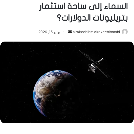
السماء إلى ساحة استثمار
بتريليونات الدولارات؟
أرسل
alrakeeblbm alrakeeblbmobi
يونيو 15, 2026
بريدا
إلكترونيا