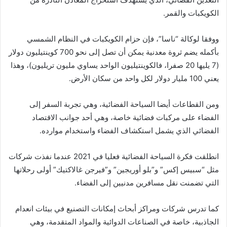
الكويكبات والقمر.
ووفقا لوكالة “ناسا”، فإن حزام الكويكبات في النظام الشمسي
بأكمله يضم ثروة معدنية يمكن أن تصل إلى نحو 700 كوينتيليون دولار
(7 يليها 20 صفرا، فالكوينتيليون الواحد يساوي مليون تريليون)، وهذا
يعني 100 مليار دولار لكل واحد من سكان الأرض.
ومن القطاعات أيضا السياحة الفضائية، وهي تجربة السفر إلى
الفضاء على مركبات فضائية خاصة، وهي أحد جوانب الاقتصاد
الفضائي الذي يشمل استكشاف الفضاء واستخدام موارده.
انطلقت فكرة السياحة الفضائية فعليا في 2021 عندما نفذت شركات
مثل “سبيس إكس” و”بلو أوريجين” و”فيرجن غالاكتيك” أولى رحلاتها
التي تضمنت نقل مسافرين مدنيين إلى الفضاء.
كما تدرس شركات ومراكز أبحاث إمكانات التصنيع في بيئات انعدام
الجاذبية، خاصة في الصناعات الدوائية والمواد المتقدمة، وهي