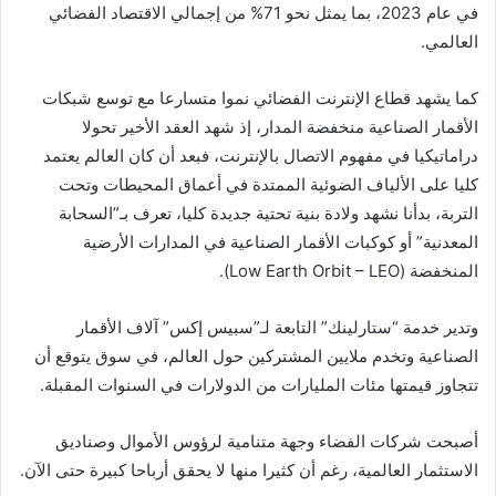
في عام 2023، بما يمثل نحو 71% من إجمالي الاقتصاد الفضائي
العالمي.
كما يشهد قطاع الإنترنت الفضائي نموا متسارعا مع توسع شبكات
الأقمار الصناعية منخفضة المدار، إذ شهد العقد الأخير تحولا
دراماتيكيا في مفهوم الاتصال بالإنترنت، فبعد أن كان العالم يعتمد
كليا على الألياف الضوئية الممتدة في أعماق المحيطات وتحت
التربة، بدأنا نشهد ولادة بنية تحتية جديدة كليا، تعرف بـ”السحابة
المعدنية” أو كوكبات الأقمار الصناعية في المدارات الأرضية
المنخفضة (Low Earth Orbit – LEO).
وتدير خدمة “ستارلينك” التابعة لـ”سبيس إكس” آلاف الأقمار
الصناعية وتخدم ملايين المشتركين حول العالم، في سوق يتوقع أن
تتجاوز قيمتها مئات المليارات من الدولارات في السنوات المقبلة.
أصبحت شركات الفضاء وجهة متنامية لرؤوس الأموال وصناديق
الاستثمار العالمية، رغم أن كثيرا منها لا يحقق أرباحا كبيرة حتى الآن.