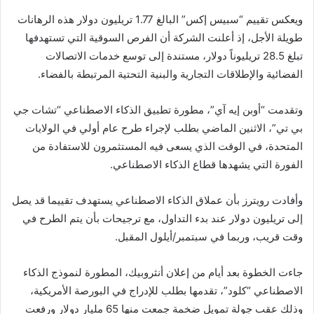
ويعكس تقييم “سبيس إكس” البالغ 1.77 تريليون دولار هذه الرهانات
طويلة الأجل، إذ أعلنت الشركة أن الفرص السوقية التي تستهدفها
تبلغ 28.5 تريليوناً دولار، مستندة إلى توسع خدمات الاتصالات
الفضائية والإطلاقات التجارية والبنية التحتية المرتبطة بالفضاء.
وتقدمت “أوبن إيه آي”، مطورة تطبيق الذكاء الاصطناعي “تشات جي
بي تي”، الاثنين الماضي بطلب لإجراء طرح عام أولي في الولايات
المتحدة، في الوقت الذي يسعى فيه المستثمرون للاستفادة من
الفورة التي يشهدها قطاع الذكاء الاصطناعي.
وأفادت رويترز بأن عملاق الذكاء الاصطناعي يستهدف تقييما قد يصل
إلى تريليون دولار عند بدء التداول، مع ترجيحات بأن يتم الطرح في
وقت قريب، وربما في سبتمبر/أيلول المقبل.
جاءت الخطوة بعد أيام من إعلان أنثروبيك، المطورة لنموذج الذكاء
الاصطناعي “كلود”، تقدمها بطلب للإدراج في البورصة الأمريكية،
وذلك عقب جولة تمويل ضخمة جمعت منها 65 مليار دولار ورفعت