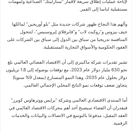
لإتاحة عمليات إطلاق سريعة لأقمار “ستارلينك” الصناعية ولمهمات
مستقبلية لناسا إلى القمر.
وألهم هذا النجاح ظهور شركات جديدة مثل “بلو أوريجين” لمالكها
جيف بيزوس و”روكيت لاب” و”فايرفلاي إيروسبيس”، لتتحول
المنافسة تدريجيا من سباق بين الدول إلى سباق بين الشركات على
العقود الحكومية والأسواق التجارية المستقبلية.
تشير تقديرات شركة ماكينزي إلى أن الاقتصاد الفضائي العالمي بلغ
نحو 630 مليار دولار عام 2023، مع توقعات بوصوله إلى 1.8 تريليون
دولار بحلول عام 2035، وهذا النمو المتسارع (بمعدل 9% سنويا)
يتجاوز ضعف توقعات نمو الناتج المحلي الإجمالي العالمي.
أما المنتدى الاقتصادي العالمي وشركة “برايس ووترهاوس كوبرز”
فيقدران أن الفضاء سيصبح أحد أهم محركات الاقتصاد العالمي في
العقد المقبل، مدفوعا بالتوسع في الاتصالات والبيانات والخدمات
الرقمية.