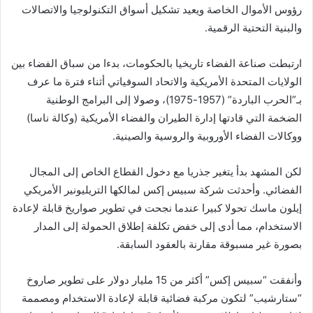
رؤوس الأموال الخاصة ويعيد تشكيل أسواق التكنولوجيا والاتصالات
والبنية التحتية الرقمية.
ارتبطت صناعة الفضاء تاريخيا بالحكومات، بدءا من سباق الفضاء بين
الولايات المتحدة الأمريكية والاتحاد السوفياتي أثناء فترة ما عرف
بـ”الحرب الباردة” (1957-1975)، وصولا إلى البرامج الوطنية
الضخمة التي قادتها إدارة الطيران والفضاء ⁠⁠⁠⁠الأمريكية (وكالة ناسا)
ووكالات الفضاء الأوروبية والروسية والصينية.
لكن المشهد بدأ يتغير جذريا مع دخول القطاع الخاص إلى المجال
الفضائي. وأحدثت شركة سبيس إكس لمالكها التريليونير الأمريكي
إيلون ماسك تحولا كبيرا عندما نجحت في تطوير صواريخ قابلة لإعادة
الاستخدام، مما أدى إلى خفض تكلفة إطلاق الحمولة إلى المدار
بصورة غير مسبوقة مقارنة بالعقود السابقة.
وأنفقت “سبيس إكس” أكثر من 15 مليار دولار على تطوير صاروخ
“ستارشيب” لتكون مركبة فضائية قابلة لإعادة الاستخدام ومصممة