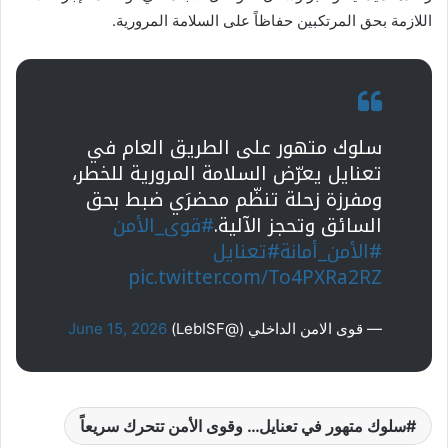
اللازمة بحق المرتكبين حفاظاً على السلامة المرورية.
سلوك متهور على الطريق العام في
تعنايل يعرّض السلامة المرورية للخطر،
ومفرزة زحلة تنظّم محضرَي ضبط بحق
السائق وتحجز الآلية.
#قوى_الأمن
#الأمن_أمانة
#تعنايل
pic.twitter.com/To4PXRa2RZ
— قوى الامن الداخلي (@LebISF)
June 15, 2026
سلوك متهور في تعنايل… وقوى الأمن تتحرك سريعاً