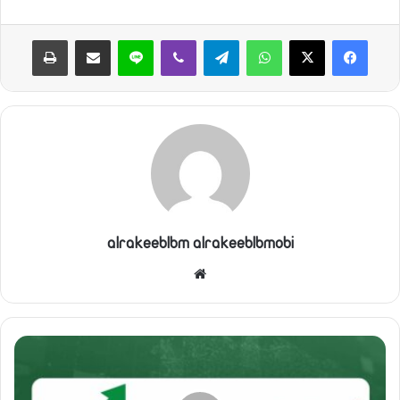
واتساب
تيلقرام
ڤايبر
لاين
مشاركة عبر البريد
طباعة
alrakeeblbm alrakeeblbmobi
موقع
الويب