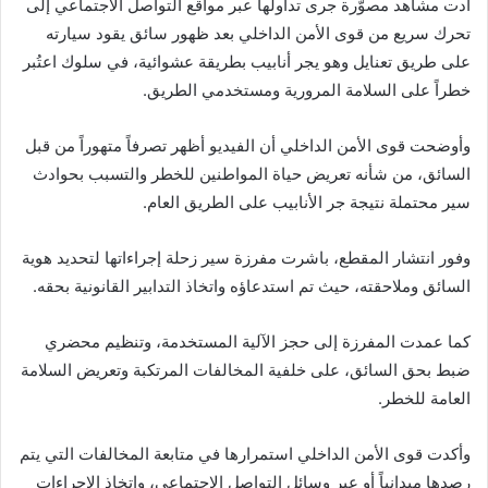
أدت مشاهد مصوّرة جرى تداولها عبر مواقع التواصل الاجتماعي إلى
تحرك سريع من قوى الأمن الداخلي بعد ظهور سائق يقود سيارته
على طريق تعنايل وهو يجر أنابيب بطريقة عشوائية، في سلوك اعتُبر
خطراً على السلامة المرورية ومستخدمي الطريق.
وأوضحت قوى الأمن الداخلي أن الفيديو أظهر تصرفاً متهوراً من قبل
السائق، من شأنه تعريض حياة المواطنين للخطر والتسبب بحوادث
سير محتملة نتيجة جر الأنابيب على الطريق العام.
وفور انتشار المقطع، باشرت مفرزة سير زحلة إجراءاتها لتحديد هوية
السائق وملاحقته، حيث تم استدعاؤه واتخاذ التدابير القانونية بحقه.
كما عمدت المفرزة إلى حجز الآلية المستخدمة، وتنظيم محضري
ضبط بحق السائق، على خلفية المخالفات المرتكبة وتعريض السلامة
العامة للخطر.
وأكدت قوى الأمن الداخلي استمرارها في متابعة المخالفات التي يتم
رصدها ميدانياً أو عبر وسائل التواصل الاجتماعي، واتخاذ الإجراءات