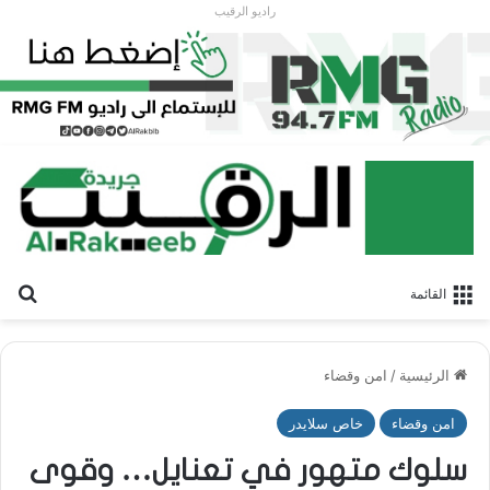
راديو الرقيب
بح
القائمة
الرئيسية
/
امن وقضاء
امن وقضاء
خاص سلايدر
سلوك متهور في تعنايل… وقوى