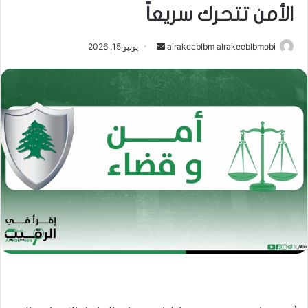
الأمن تتحرك سريعاً
أرسل
alrakeeblbm alrakeeblbmobi
يونيو 15, 2026
بريدا
إلكترونيا