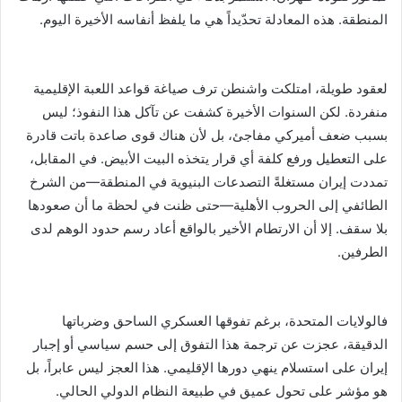
المنطقة. هذه المعادلة تحدّيداً هي ما يلفظ أنفاسه الأخيرة اليوم.
لعقود طويلة، امتلكت واشنطن ترف صياغة قواعد اللعبة الإقليمية
منفردة. لكن السنوات الأخيرة كشفت عن تآكل هذا النفوذ؛ ليس
بسبب ضعف أميركي مفاجئ، بل لأن هناك قوى صاعدة باتت قادرة
على التعطيل ورفع كلفة أي قرار يتخذه البيت الأبيض. في المقابل،
تمددت إيران مستغلةً التصدعات البنيوية في المنطقة—من الشرخ
الطائفي إلى الحروب الأهلية—حتى ظنت في لحظة ما أن صعودها
بلا سقف. إلا أن الارتطام الأخير بالواقع أعاد رسم حدود الوهم لدى
الطرفين.
فالولايات المتحدة، برغم تفوقها العسكري الساحق وضرباتها
الدقيقة، عجزت عن ترجمة هذا التفوق إلى حسم سياسي أو إجبار
إيران على استسلام ينهي دورها الإقليمي. هذا العجز ليس عابراً، بل
هو مؤشر على تحول عميق في طبيعة النظام الدولي الحالي.