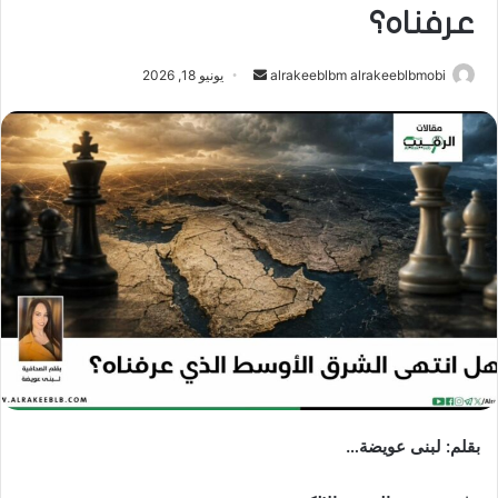
عرفناه؟
أرسل
alrakeeblbm alrakeeblbmobi
يونيو 18, 2026
بريدا
إلكترونيا
بقلم: لبنى عويضة…