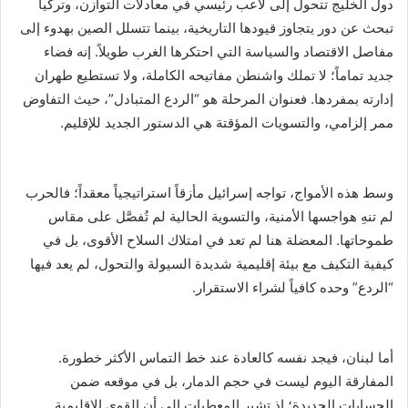
دول الخليج تتحول إلى لاعب رئيسي في معادلات التوازن، وتركيا
تبحث عن دور يتجاوز قيودها التاريخية، بينما تتسلل الصين بهدوء إلى
مفاصل الاقتصاد والسياسة التي احتكرها الغرب طويلاً. إنه فضاء
جديد تماماً؛ لا تملك واشنطن مفاتيحه الكاملة، ولا تستطيع طهران
إدارته بمفردها. فعنوان المرحلة هو “الردع المتبادل”، حيث التفاوض
ممر إلزامي، والتسويات المؤقتة هي الدستور الجديد للإقليم.
وسط هذه الأمواج، تواجه إسرائيل مأزقاً استراتيجياً معقداً؛ فالحرب
لم تنهِ هواجسها الأمنية، والتسوية الحالية لم تُفصَّل على مقاس
طموحاتها. المعضلة هنا لم تعد في امتلاك السلاح الأقوى، بل في
كيفية التكيف مع بيئة إقليمية شديدة السيولة والتحول، لم يعد فيها
“الردع” وحده كافياً لشراء الاستقرار.
أما لبنان، فيجد نفسه كالعادة عند خط التماس الأكثر خطورة.
المفارقة اليوم ليست في حجم الدمار، بل في موقعه ضمن
الحسابات الجديدة؛ إذ تشير المعطيات إلى أن القوى الإقليمية