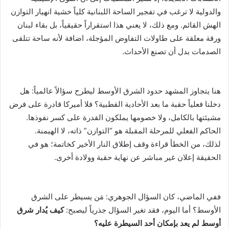
والدولية لا ترغب في تفجير الساحة اللبنانية كلياً خشية انهيار التوازن
الهش القائم. ومع ذلك، لا يعني هذا استقراراً حقيقياً، بل بقاء لبنان
ورقة معلقة على طاولات التفاوض المؤجلة، اضافة لأنه ساحة تتلقى
الصدمات بدل أن تصنع الأحداث.
هنا يتجاوز المشهد حدود الشرق الأوسط ليطرح سؤالاً عالمياً: هل
دخلنا فعلياً حقبة ما بعد الأحادية القطبية؟ فلا أميركا قادرة على فرض
مشيئتها بالكامل، ولا خصومها يملكون القدرة على كسر نفوذها.
الحاكم الفعلي للمرحلة المقبلة هو “التوازن” ذاته، لا الهيمنة.
لذلك، من الخطأ قراءة وقف إطلاق النار الأخير كخاتمة؛ هو في
الحقيقة إعلان غير مباشر عن نهاية حقبة وولادة أخرى.
ففي الماضي، كان السؤال الجوهري: مَن يسيطر على الشرق
الأوسط؟ أما اليوم، فقد تغير السؤال جذرياً ليصبح:
كيف يُدار شرق
أوسط لم يعد بإمكان أحد السيطرة عليه؟