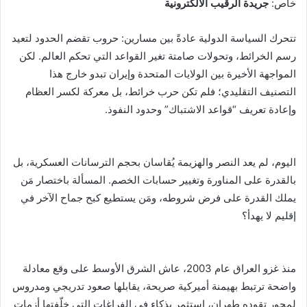
خاص:
جريدة الرقيب الالكترونية
تتحرك السياسة الدولية عادةً بين مسارين: حروب تقضم الحدود لتعيد
رسم الخرائط، وتحولات صامتة تغير القواعد التي تحكم العالم. لكن
المواجهة الأخيرة بين الولايات المتحدة وإيران تبدو خارج هذا
التصنيف التقليدي؛ فلم تكن حرب خرائط، بل معركة لكسر العظام
وإعادة تعريف “قواعد الاشتباك” وحدود النفوذ.
اليوم، لم يعد النصر والهزيمة يُقاسان بحجم الترسانات العسكرية، بل
بالقدرة على المناورة وتغيير حسابات الخصم. المسألة باختصار مَن
يملك القدرة على فرض شروطه، ومَن يستطيع كبح جماح الآخر في
إقليم لا يهدأ؟
منذ غزو العراق عام 2003، عاش الشرق الأوسط على وقع معادلة
واضحة ترتبط بهيمنة أميركية صريحة، يقابلها صعود تدريجي ومدروس
لمحور تقوده طهران، استثمر بذكاء في الفراغات التي خلّفتها أزمات