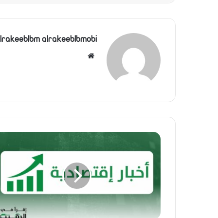
lrakeeblbm alrakeeblbmobi
موقع
الويب