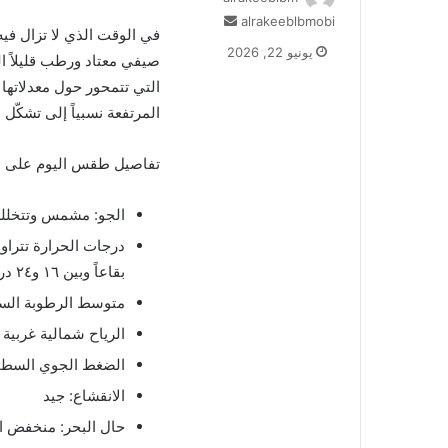
أرسل
alrakeeblbmobi
في الوقت الذي لا تزال في
بريدا
يونيو 22, 2026
صيفي معتاد ورطب قليلاً الي
إلكترونيا
التي تتمحور حول معدلاتها
المرتفعة نسبياً إلى تشكّ
تفاصيل طقس اليوم على ال
الجو: مشمس وتتخلله
بقاعاً وبين ١٦ و٢٤ درجة على الـ١٠٠٠ متر
متوسط الرطوبة السطحي
الرياح شمالية غربية وسرعته
الضغط الجوي السطحي: ٠١٤
الانقشاع: جيد
حال البحر: منخفض الموج