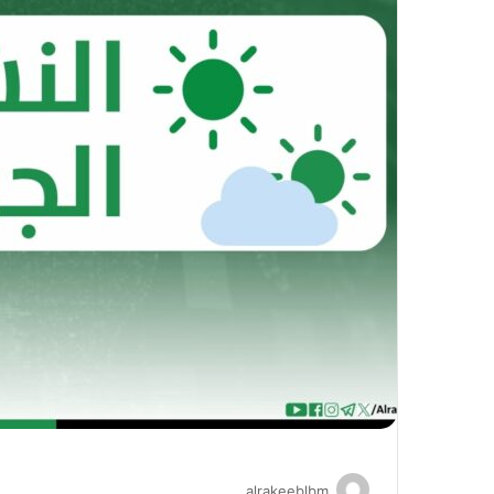
alrakeeblbm