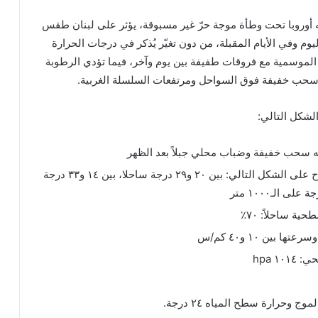
ه أوروبا تحت وطأة موجة حرّ غير مسبوقة، يؤثر على لبنان طقس
وم وفي الأيام المقبلة، من دون تغيّر يُذكر في درجات الحرارة
 الموسمية مع فروقات طفيفة بين يوم وآخر، فيما تؤدي الرطوبة
ل سحب خفيفة فوق السواحل ومرتفعات السلسلة الغربية.
شكل التالي:
 سحب خفيفة وضباب محلي جبلاً بعد الظهر
درجات الحرارة تتراوح على الشكل التالي: بين ٢٠ و٢٩ درجة ساحلا، بين ١٤ و٣٣ درجة
ة ساحلاً: ٧٠٪
ا بين ١٠ و٤٠ كم/س
١ hpa
 وحرارة سطح المياه ٢٤ درجة.