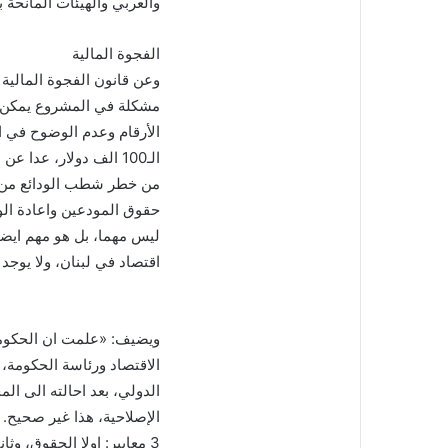
والعربي والهيئات المانحة ب
الفجوة المالية
وعن قانون الفجوة المالية 
مشكلة في المشروع يمكن ا
الأرقام وعدم الوضوح في ا
الـ100 الف دولار، عد
من خطر شطب الودائع من قب
حقوق المودعين واعادة الو
ليس مهما، بل هو مهم ايضا،
اقتصاد في لبنان، ولا يوجد 
ويضيف: «علمت ان الحكومة
الاقتصاد ورئاسة الحكومة، 
الدولي، بعد احالته الى ا
الإصلاحية، هذا غير صحيح. 
3 معايير: اولا الحقوق، وثانيا الإصلاح وثالثا الامكانيات».