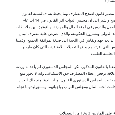
لبنان».
 مصير قانون اصلاح المصارف وما يحيط به، «بالنسبة لقانون
إصلاح المصارف أود ان اوضح واشير الى ان مجلس النواب اقر القانون في 14 اب عام
 من العمل والدرس في لجنة المال والموازنة، والتوفيق بين ملاحظات
 الدولي ومشروع الحكومة، والذي اعترض عليه مصرف لبنان
اك بعد جهد ونقاش في اللجنة الى صيغة بموافقة الجميع، وذهبنا
لس التي اقرته مع بعض التعديلات الاضافية ، التي كان طرحها
لجلسة العامة».
 بالقانون المذكور، لكن المجلس الدستوري لم يأخذ به ورده،
علاقة برفض إعطاء المصارف حق الاستئناف، وانه لا يجوز منع
ه ثبت المجلس الدستوري القانون، وبات لدينا منذ ذلك الحين
قامت لجنة المال ومجلس النواب بواجباتهما ومسؤولياتهما تجاه
ين 3 و13 من التعديلات