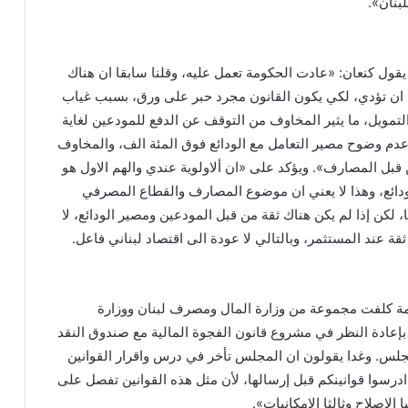
لبنان».
يقول كنعان: «عادت الحكومة تعمل عليه، وقلنا سابقا ان هناك
ن تؤدي، لكي يكون القانون مجرد حبر على ورق، بسبب غياب
لتمويل، ما يثير المخاوف من التوقف عن الدفع للمودعين لغاية
ا عن عدم وضوح مصير التعامل مع الودائع فوق المئة الف، والمخاوف
ل المصارف». ويؤكد على «ان ألاولوية عندي والهم الاول هو
دائع، وهذا لا يعني ان موضوع المصارف والقطاع المصرفي
 لكن إذا لم يكن هناك ثقة من قبل المودعين ومصير الودائع، لا
ثقة عند المستثمر، وبالتالي لا عودة الى اقتصاد لبناني فاعل.
 كلفت مجموعة من وزارة المال ومصرف لبنان ووزارة
بإعادة النظر في مشروع قانون الفجوة المالية مع صندوق النقد
لمجلس. وغدا يقولون ان المجلس تأخر في درس واقرار القوانين
ادرسوا قوانينكم قبل إرسالها، لأن مثل هذه القوانين تفصل على