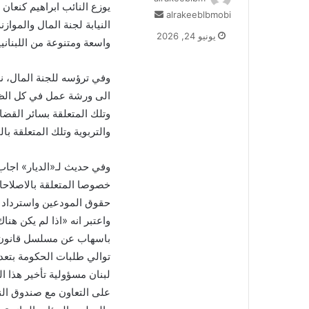
يوزع النائب ابراهيم كنعا
أرسل
alrakeeblbmobi
النيابة لجنة المال والمواز
بريدا
يونيو 24, 2026
واسعة ومتنوعة من اللبنانيي
إلكترونيا
وفي ترؤسه للجنة المال، ن
الى ورشة عمل في كل الظر
وتلك المتعلقة بسائر القضا
والتربوية وتلك المتعلقة با
وفي حديث لـ«الديار» اجاب 
خصوصا المتعلقة بالاصلاحات
حقوق المودعين واسترداد الو
واعتبر انه «اذا لم يكن هن
توالي طلبات الحكومة بتعدي
لبنان مسؤولية تأخير هذا ا
على التعاون مع صندوق النق