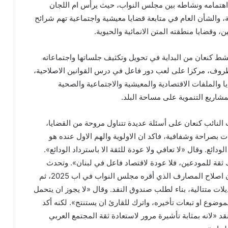
ن اهتمامه ونشاطه بين مجلس النواب، حيث يرأس ام اللجان
نة، والشأن العام في متابعة قضايا معيشية واجتماعية تهم شرائح
ن، وقضايا منطقته المتن الانمائية والحيوية.
شط كنعان من البداية في تحويل وتكثيف جلساتها واجتماعاته
وف، مركزا على لعب دور فاعل في درس القوانين الاصلاحية،
يا والملفات الاقتصادية والمعيشية والاجتماعية والصحية
لمشاريع التنموية على مساحة البلد.
النائب كنعان على أسئلة عديدة تتناول مروحة من القضايا،
 بصراحة وشفافية، فاكد ان الاولوية والهم الاول عنده هو
دائع. وقال «لا تعافي ولا عودة للثقة الا باسترداد الودائع».
اك ثقة للمودعين، فلا عودة لاقتصاد فاعل في لبنان». وتحدث
باسهاب عن مسلسل قانون اصلاح المصارف الذي أقره مجلس النواب في اب 2025، ثم
لات متتالية، بناء لطلب صندوق النقد. وقال «لا يجوز ان يتحمل
لموضوع او تبعات تأخيره، واترك للقارئ ان يستنتج». لكنه أكد
د «لانه بمثابة تأشيرة مرور لاستعادة ثقة المجتمع العربي