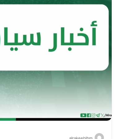
alrakeeblbm