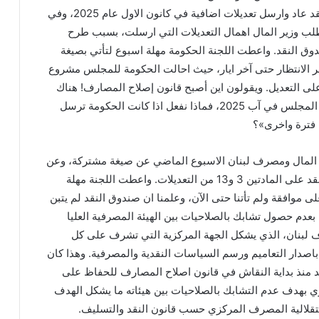
ويشير الى ان «صندوق النقد عاد وارسل تعديلات اضافية في كانون الاول عام 2025، وفي
لب وزير المال اهمال التعديلات التي ارسلت، بسبب طرح
وق النقد. واعطت اللجنة الحكومة مهلة اسبوع لتأتي بصيغة
ر الانتظار حتى آخر ايار، حيث احالت الحكومة للمجلس مشروع
على التعديل. ويقولون اين أصبح قانون إصلاح المصارف! هناك
قانون درسته اللجنة واقره المجلس في آب 2025، فماذا نفعل اذا كانت الحكومة ترسل
 فترة واخرى»؟
زير المال ومصرف لبنان الاسبوع الماضي عن صيغة مشتركة، وعن
الحاجة لموافقة صندوق النقد على المادتين 3 و13 من التعديلات. واعطت اللجنة مهلة
موافقة ولم تأتنا حتى الآن، وعلمنا ان صندوق النقد لم يتبن
 بعدم حصول تشابك بالصلاحيات بين الهيئة المصرفية العليا
بنان، الذي يشكل الجهة المركزية التي تشرف على كل
باصدار التعاميم ورسم السياسات النقدية والمصرفية. وهذا كان
منذ بداية النقاش في قانون اصلاح المصارف للحفاظ على
 بهدف عدم التشابك بالصلاحيات بين هيئاته ما يشكل الهدف
لالية المصرف المركزي حسب قانون النقد والتسليف.