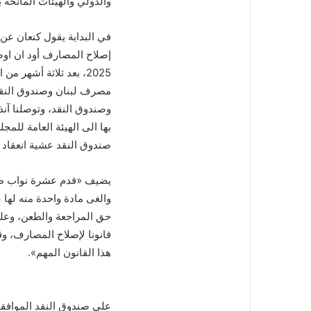
والدولي والهيئات المانحة ب
في البداية يقول كنعان عن
2025، بعد ثلاثة أشهر
مصرف لبنان وصندوق النقد
وصندوق النقد، وتوصلنا آنذ
بها الى الهيئة العامة للمج
صندوق النقد عشية انعقاد ا
يضيف «قدم عشرة نواب طعنا
والغى مادة واحدة منه لها 
حق المراجعة والطعن، وعلي
قانونا لإصلاح المصارف، و
هذا القانون المهم».
على صندوق النقد الموافقة على المادت