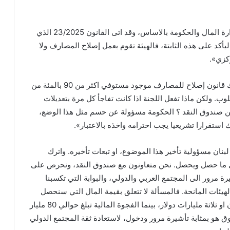
وهذا ما لم تعترض عليه وزارة المال والحكومة بالاساس، وقد اتى القانون 23/2025 الذي
يأكد على هذه الثابتة، فالهيئة تقوم بعمل إصلاح المصارف ولا
كزي».
ويتابع «باختصار اقول، هناك قانون إصلاح للمصارف موجود مستوفي اكثر من 90 بالمئة من
وب. ولكن ماذا تفعل اللجنة اذا كانت تفاجأ كل مرة بتعديلات
من صندوق النقد ؟ الحكومة مسؤولة عن حسم مثل هذا الوضع،
استقرارا تشريعيا يجب احترامه واخذه بالاعتبار».
لبنان مسؤولية تأخير هذا الموضوع، او تبعات تأخيره. واترك
لى ما حصل ويحصل. نحن متعاونون مع صندوق النقد، ونحرص على
شيرة مرور الى المجتمع العربي والدولي، والبوابة التي تكسبنا
لهيئات المانحة. فالمسألة لا تتعلق بقيمة المال التي سنحصل
عليها من الصندوق، ملياران او ثلاثة مليارات دولار، بينما الفجوة المالية تبلغ حوالي 80 مليار
ق هو بمثابة تأشيرة مرور ودخول، لاستعادة ثقة المجتمع الدولي