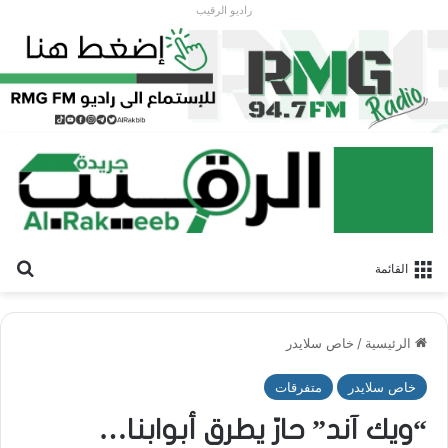
راديو الرقيب
بح
القائمة
الرئيسية
/
خاص سلايدر
خاص سلايدر
متفرقات
“ويك آند” حارّ يطرق أبوابنا…