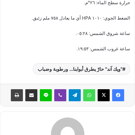
حرارة سطح الماء: ٢٦°م.
الضغط الجوي: ١٠١٠ HPA أي ما يعادل ٧٥٨ ملم زئبق.
ساعة شروق الشمس: ٠٥:٢٨.
ساعة غروب الشمس: ١٩:٥٣.
"ويك آند" حارّ يطرق أبوابنا… ورطوبة وضباب
واتساب
تيلقرام
ڤايبر
لاين
مشاركة عبر البريد
طباعة