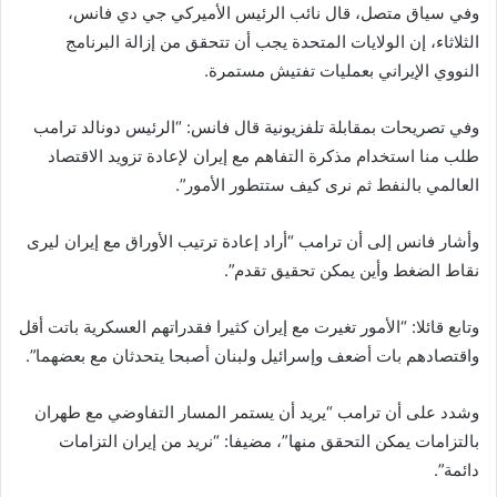
وفي سياق متصل، قال نائب الرئيس الأميركي جي دي فانس،
الثلاثاء، إن الولايات المتحدة يجب أن تتحقق من إزالة البرنامج
النووي الإيراني بعمليات تفتيش مستمرة.
وفي تصريحات بمقابلة تلفزيونية قال فانس: “الرئيس دونالد ترامب
طلب منا استخدام مذكرة التفاهم مع إيران لإعادة تزويد الاقتصاد
العالمي بالنفط ثم نرى كيف ستتطور الأمور”.
وأشار فانس إلى أن ترامب “أراد إعادة ترتيب الأوراق مع إيران ليرى
نقاط الضغط وأين يمكن تحقيق تقدم”.
وتابع قائلا: “الأمور تغيرت مع إيران كثيرا فقدراتهم العسكرية باتت أقل
واقتصادهم بات أضعف وإسرائيل ولبنان أصبحا يتحدثان مع بعضهما”.
وشدد على أن ترامب “يريد أن يستمر المسار التفاوضي مع طهران
بالتزامات يمكن التحقق منها”، مضيفا: “نريد من إيران التزامات
دائمة”.