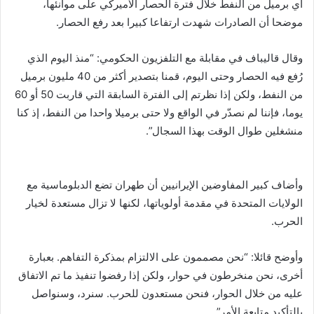
أي برميل من النفط خلال فترة الحصار الأميركي على موانئها،
موضحا أن الصادرات شهدت ارتفاعا كبيرا بعد رفع الحصار.
وقال قاليباف في مقابلة مع التلفزيون الحكومي: “منذ اليوم الذي
رُفع فيه الحصار وحتى اليوم، قمنا بتصدير أكثر من 40 مليون برميل
من النفط، ولكن إذا نظرتم إلى الفترة السابقة التي قاربت 50 أو 60
يوما، فإننا لم نصدّر في الواقع ولا حتى برميلا واحدا من النفط، إذ كنا
منشغلين طوال الوقت بهذا السجال”.
وأضاف كبير المفاوضين الإيرانيين أن طهران تضع الدبلوماسية مع
الولايات المتحدة في مقدمة أولوياتها، لكنها لا تزال مستعدة لخيار
الحرب.
وأوضح قائلا: “نحن مصممون على الالتزام بمذكرة التفاهم. بعبارة
أخرى، نحن منخرطون في حوار، ولكن إذا رفضوا تنفيذ ما تم الاتفاق
عليه من خلال الحوار، فنحن مستعدون للحرب. سنرد، وسنواصل
بالتأكيد متابعة الأمر”.