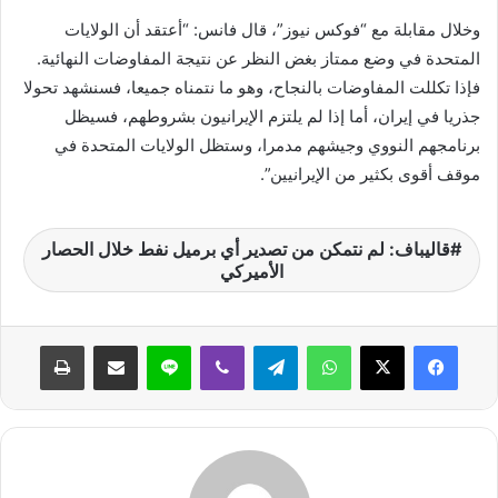
وخلال مقابلة مع “فوكس نيوز”، قال فانس: “أعتقد أن الولايات
المتحدة في وضع ممتاز بغض النظر عن نتيجة المفاوضات النهائية.
فإذا تكللت المفاوضات بالنجاح، وهو ما نتمناه جميعا، فسنشهد تحولا
جذريا في إيران، أما إذا لم يلتزم الإيرانيون بشروطهم، فسيظل
برنامجهم النووي وجيشهم مدمرا، وستظل الولايات المتحدة في
موقف أقوى بكثير من الإيرانيين”.
قاليباف: لم نتمكن من تصدير أي برميل نفط خلال الحصار
الأميركي
واتساب
تيلقرام
ڤايبر
لاين
مشاركة عبر البريد
طباعة