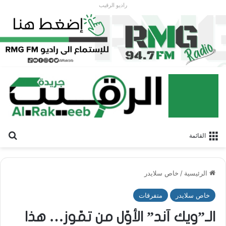
راديو الرقيب
بح
القائمة
الرئيسية
/
خاص سلايدر
خاص سلايدر
متفرقات
الـ”ويك آند” الأوّل من تمّوز… هذا