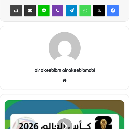
واتساب
تيلقرام
ڤايبر
لاين
مشاركة عبر البريد
طباعة
alrakeeblbm alrakeeblbmobi
موقع
الويب