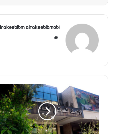
lrakeeblbm alrakeeblbmobi
موقع
الويب