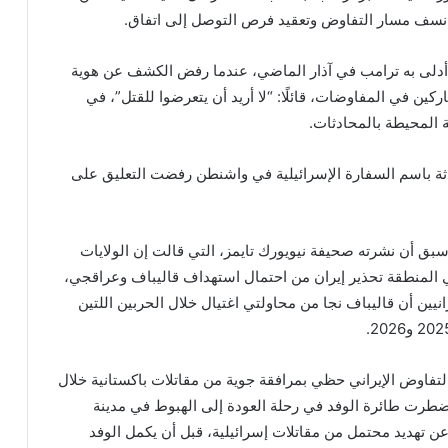
 نسف مسار التفاوض وتعقيد فرص التوصل إلى اتفاق.
 أدلى به ترامب في آذار الماضي، عندما رفض الكشف عن هوية
ركين في المفاوضات، قائلًا: “لا أريد أن يتعرضوا للقتل”، في
 المحيطة بالمحادثات.
ثة باسم السفارة الإسرائيلية في واشنطن رفضت التعليق على
ا سبق أن نشرته صحيفة نيويورك تايمز، التي قالت إن الولايات
المنطقة تحذير إيران من احتمال استهداف قاليباف وعراقجي،
يين أن قاليباف نجا من محاولتي اغتيال خلال الحربين اللتين
تفاوض الإيراني حظي بمرافقة جوية من مقاتلات باكستانية خلال
ضطرت طائرة الوفد في رحلة العودة إلى الهبوط في مدينة
ن تهديد محتمل من مقاتلات إسرائيلية، قبل أن يكمل الوفد