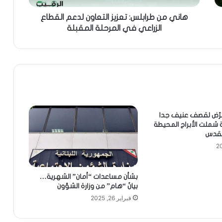
هاني من طرابلس: تعزيز التعاون لدعم القطاع
الزراعي في المرحلة المقبلة
عرّض لقصف عنيف جدا
شملت الأبراج المحيطة
قدس
بشأن مساعدات “أمان” الشهرية…
بيانٌ “هام” من وزارة الشؤون
فبراير 26, 2025