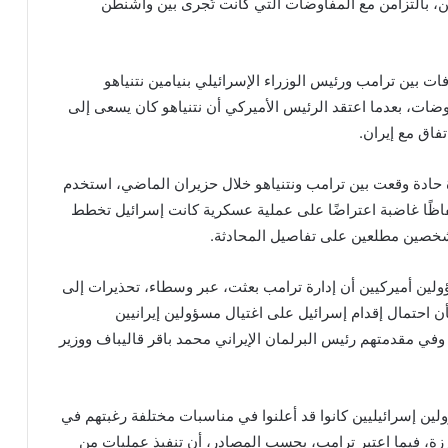
ين، بالتزامن مع المفاوضات التي كانت تُجرى بين واشنطن
ات بين ترامب ورئيس الوزراء الإسرائيلي بنيامين نتنياهو
ات، بعدما اعتقد الرئيس الأميركي أن نتنياهو كان يسعى إلى
فاق مع إيران.
حادة وقعت بين ترامب ونتنياهو خلال حزيران الماضي، استخدم
لفاظًا غاضبة اعتراضًا على عملية عسكرية كانت إسرائيل تخطط
 لشخصين مطلعين على تفاصيل المحادثة.
ين أميركيين أن إدارة ترامب بعثت، عبر وسطاء، تحذيرات إلى
 احتمال إقدام إسرائيل على اغتيال مسؤولين إيرانيين
ي مقدمتهم رئيس البرلمان الإيراني محمد باقر قاليباف ووزير
لين إسرائيليين كانوا قد أعلنوا في مناسبات مختلفة رغبتهم في
رزة، فيما اعتبر ترامب، بحسب المصادر، أن تنفيذ عمليات من