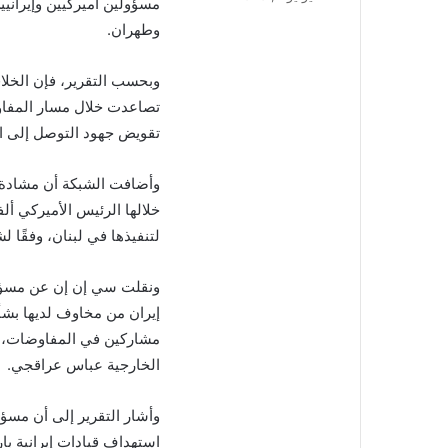
مسؤولين أميركيين وإيراني
إلكترونيا
وطهران.
وبحسب التقرير، فإن الخلاف
تصاعدت خلال مسار المفاوض
تقويض جهود التوصل إلى ات
وأضافت الشبكة أن مشادة 
خلالها الرئيس الأميركي أ
لتنفيذها في لبنان، وفقًا
ونقلت سي إن إن عن مسؤول
إيران من مخاوف لديها بشأن
مشاركين في المفاوضات، وف
الخارجية عباس عراقجي.
وأشار التقرير إلى أن مسؤو
استهداف قيادات إيرانية با