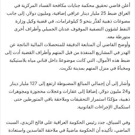
أعلن قاضي تحقيق محكمة جنايات مكافحة الفساد المركزية في
العراق ضبط 25 مليار دينار عراقي إضافية، ومليون دولار، إلى جانب
مصوغات ذهبية تُقدَّر بنحو 5 كيلوغرامات، في قضية وكيل وزارة
النفط لشؤون التصفية الموقوف عدنان الجميلي وأطراف أخرى
متورطة معه.
وأوضح القاضي أن المتابعة الدقيقة للمتحصلات المالية الناتجة عن
الهدر في المشاريع المنفذة من قبل المتهم وأطراف القضية أدت إلى
ضبط هذه الأموال، التي كانت موضوعةً داخل قناني مياه بلاستيكية
ومخبأةً في منزل المتهم بمدينة تكريت.
وأشار إلى أن إجمالي المبالغ المضبوطة ارتفع إلى 127 مليار دينار
و24 مليون دولار، إضافةً إلى عقارات وعجلات محجوزة ومجوهرات
ذهبية، مؤكدًا استمرار التحقيقات وملاحقة باقي المتورطين حتى
استكمال الإجراءات القانونية.
وفي السياق، جدد رئيس الحكومة العراقية علي فالح الزيدي، السبت
الماضي، تأكيده أن الحكومة ماضيةٌ في ملاحقة الفاسدين واستعادة