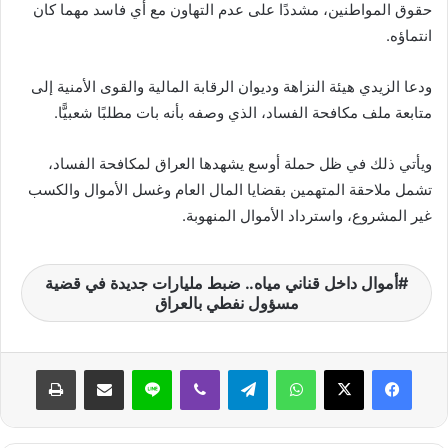
حقوق المواطنين، مشددًا على عدم التهاون مع أي فاسد مهما كان
انتماؤه.
ودعا الزيدي هيئة النزاهة وديوان الرقابة المالية والقوى الأمنية إلى
متابعة ملف مكافحة الفساد، الذي وصفه بأنه بات مطلبًا شعبيًّا.
ويأتي ذلك في ظل حملة أوسع يشهدها العراق لمكافحة الفساد،
تشمل ملاحقة المتهمين بقضايا المال العام وغسل الأموال والكسب
غير المشروع، واسترداد الأموال المنهوبة.
أموال داخل قناني مياه.. ضبط مليارات جديدة في قضية
مسؤول نفطي بالعراق
واتساب
تيلقرام
ڤايبر
لاين
مشاركة عبر البريد
طباعة