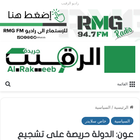
راديو الرقيب
بح
القائمة
الرئيسية
/
السياسية
السياسية
خاص سلايدر
عون: الدولة حريصة على تشجيع