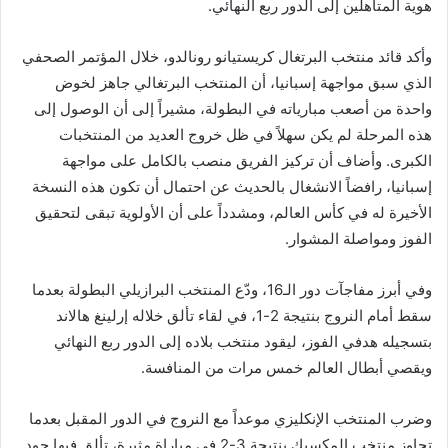
هوية المتأهلين إلى الدور ربع النهائي.
وأكد قائد منتخب البرتغال كريستيانو رونالدو، خلال المؤتمر الصحفي
الذي سبق مواجهة إسبانيا، أن المنتخب البرتغالي جاهز لخوض
واحدة من أصعب مبارياته في البطولة، مشيراً إلى أن الوصول إلى
هذه المرحلة لم يكن سهلاً في ظل خروج العديد من المنتخبات
الكبرى. وأضاف أن تركيز الفريق منصب بالكامل على مواجهة
إسبانيا، رافضاً الانشغال بالحديث عن احتمال أن تكون هذه النسخة
الأخيرة له في كأس العالم، ومشدداً على أن الأولوية تبقى لتحقيق
الفوز ومواصلة المشوار.
وفي أبرز مفاجآت دور الـ16، ودّع المنتخب البرازيلي البطولة بعدما
سقط أمام النروج بنتيجة 2-1، في لقاء تألق خلاله إرلينغ هالاند
بتسجيله هدفي الفوز، ليقود منتخب بلاده إلى الدور ربع النهائي
ويقصي أبطال العالم خمس مرات من المنافسة.
وضرب المنتخب الإنكليزي موعداً مع النروج في الدور المقبل بعدما
تجاوز منتخب المكسيك بنتيجة 3-2 في مباراة مثيرة، تألق فيها جود