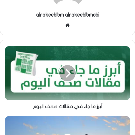
alrakeeblbm alrakeeblbmobi
موقع
الويب
أبرز ما جاء في مقالات صحف اليوم