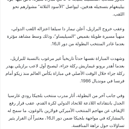
بيلينغهام بتسجيله هدفين، ليواصل “الأسود الثلاثة” مشوارهم نحو
اللقب.
وعقب خروج البرازيل، أعلن نيمار دا سيلفا اعتزاله اللعب الدولي،
منهياً مسيرة طويلة بقميص “السيليساو”، وذلك وسط مشاهد مؤثرة
بعدما غادر المنتخب البطولة من دور الـ16.
وشهدت المباراة نفسها حدثاً تاريخياً غير مرغوب بالنسبة للبرازيل،
بعدما أهدر برونو غيماريش ركلة جزاء، ليصبح أول لاعب برازيلي يهدر
ركلة جزاء خلال الوقت الأصلي في مباراة بكأس العالم منذ زيكو أمام
فرنسا في مونديال 1986.
وفي جانب آخر من البطولة، أثار مدرب منتخب بلجيكا رودي غارسيا
الجدل بانتقاداته اللاذعة للاتحاد الدولي لكرة القدم، عقب قرار رفع
الإيقاف عن مهاجم المنتخب الأميركي فولارين بالوغون، ما سمح له
بالمشاركة في مواجهة بلجيكا ضمن دور الـ16، معتبراً أن القرار يثير
تساؤلات حول نزاهة المنافسة.