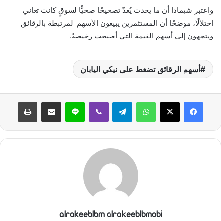
واعتبر شيمادا أن ما يحدث يُعدّ تصحيحًا صحيًّا لسوقٍ كانت تعاني
اختلالًا، موضحًا أن المستثمرين يبيعون الأسهم المرتبطة بالرقائق
ويتجهون إلى أسهم القيمة التي أصبحت رخيصةً.
أسهم الرقائق تضغط على نيكي اليابان
واتساب
تيلقرام
ڤايبر
لاين
مشاركة عبر البريد
طباعة
alrakeeblbm alrakeeblbmobi