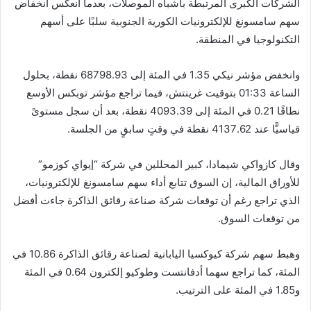
الشركات الكبرى المرتبطة بأشباه الموصلات، بعدما انعكس انخفاض
سهم سامسونغ للإلكترونيات الكورية الجنوبية سلبًا على أسهم
التكنولوجيا في المنطقة.
وانخفض مؤشر نيكي 1.35 في المئة إلى 68798.93 نقطة، بحلول
الساعة 01:33 بتوقيت غرينتش، فيما تراجع مؤشر توبكس الأوسع
نطاقًا 0.21 في المئة إلى 4093.39 نقطة، بعد أن سجل مستوىً
قياسيًّا عند 4137.62 نقطة في وقتٍ سابقٍ من الجلسة.
وقال كازواكي شيمادا، كبير المحللين في شركة “إيواي كوزمو”
للأوراق المالية، إن السوق تتابع أداء سهم سامسونغ للإلكترونيات،
الذي تراجع رغم أن توقعات شركة صناعة رقائق الذاكرة جاءت أفضل
من توقعات السوق.
وهبط سهم شركة كيوكسيا اليابانية لصناعة رقائق الذاكرة 10.86 في
المئة، كما تراجع سهما أدفانتست وطوكيو إلكترون 0.64 في المئة
و1.85 في المئة على الترتيب.