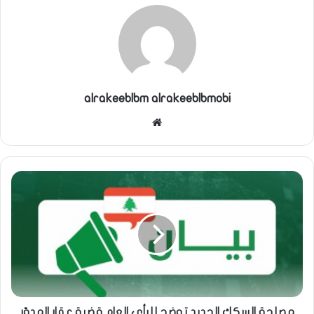
alrakeeblbm alrakeeblbmobi
موقع
الويب
مصلحة السكك الحديد توضح للرأي العام قضية عقار المدوّر