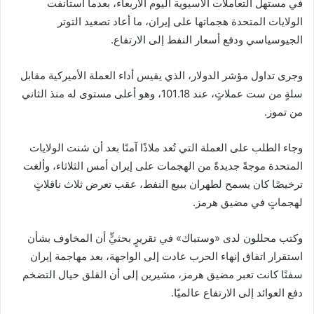
في مستهل التعاملات الآسيوية اليوم الأربعاء، بعدما استأنفت
الولايات المتحدة هجماتها على إيران، ما أعاد تصعيد التوتر
الجيوسياسي ودفع أسعار النفط إلى الارتفاع.
وجرى تداول مؤشر الدولار، الذي يقيس أداء العملة الأميركية مقابل
سلةٍ من ست عملاتٍ، عند 101.18، وهو أعلى مستوى له منذ الثاني
من تموز.
وجاء الطلب على العملة التي تُعد ملاذًا آمنًا بعد أن شنت الولايات
المتحدة موجةً جديدةً من الهجمات على إيران أمس الثلاثاء، وألغت
ترخيصًا كان يسمح لطهران ببيع النفط، عقب تعرض ثلاث ناقلاتٍ
لهجماتٍ في مضيق هرمز.
وكتب محللون لدى «وستباك» في تقريرٍ بحثيٍّ أن المخاوف بشأن
استقرار اتفاق إنهاء الحرب عادت إلى الواجهة، بعد مهاجمة إيران
سفنًا كانت تعبر مضيق هرمز، مشيرين إلى أن القلق حيال التضخم
دفع العوائد إلى الارتفاع عالميًا.