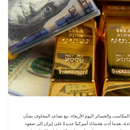
لمكاسب والخسائر اليوم الأربعاء، مع تصاعد المخاوف بشأن
ئدة، بعدما أدت هجماتٌ أميركيةٌ جديدةٌ على إيران إلى صعود