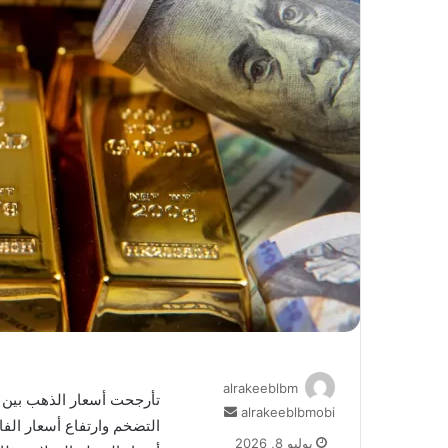
alrakeeblbm
تأرجحت أسعار الذهب بين ا
أرسل
alrakeeblbmobi
التضخم وارتفاع أسعار الفا
بريدا
يوليو 8, 2026