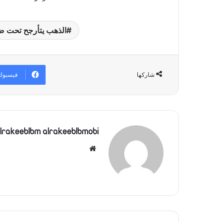
الذهب يتأرجح تحت ضغ
فيسبوك
شاركها
lrakeeblbm alrakeeblbmobi
موقع
الويب