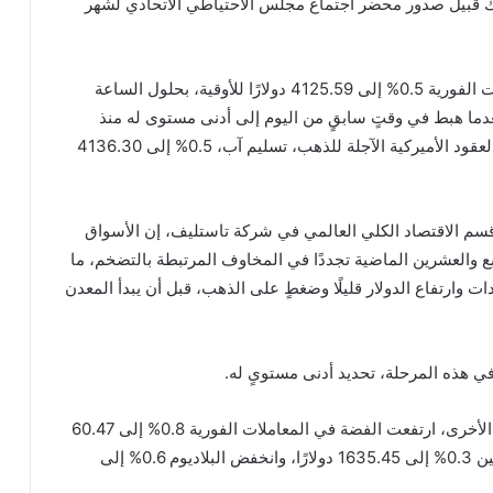
لك قبيل صدور محضر اجتماع مجلس الاحتياطي الاتحادي لشهر
وارتفع الذهب في المعاملات الفورية 0.5% إلى 4125.59 دولارًا للأوقية، بحلول الساعة
، بعدما هبط في وقتٍ سابقٍ من اليوم إلى أدنى مستوى له منذ
الثاني من تموز. وتراجعت العقود الأميركية الآجلة للذهب، تسليم آب، 0.5% إلى 4136.30
قسم الاقتصاد الكلي العالمي في شركة تاستليف، إن الأسواق
 والعشرين الماضية تجددًا في المخاوف المرتبطة بالتضخم، ما
ت وارتفاع الدولار قليلًا وضغطٍ على الذهب، قبل أن يبدأ المعدن
 هذه المرحلة، تحديد أدنى مستوىٍ له.
وبالنسبة للمعادن النفيسة الأخرى، ارتفعت الفضة في المعاملات الفورية 0.8% إلى 60.47
دولارًا للأوقية، وتراجع البلاتين 0.3% إلى 1635.45 دولارًا، وانخفض البلاديوم 0.6% إلى