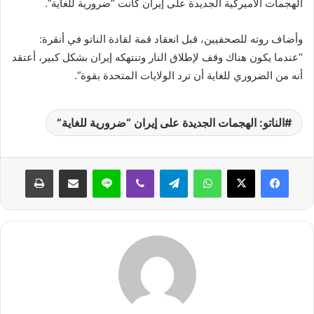
الهجمات الأميركية ‌الجديدة على ‌إيران كانت “ضرورية للغاية”.
وأضاف روته للصحفيين، ‌قبل ‌انعقاد ⁠قمة لقادة الناتو في أنقرة:
“عندما يكون ⁠هناك وقف لإطلاق ⁠النار وتنتهكه ⁠إيران بشكل كبير، أعتقد
أنه من الضروري للغاية أن ترد الولايات المتحدة ‌بقوة”.
الناتو: الهجمات الجديدة على إيران “ضرورية للغاية”
واتساب
تيلقرام
ڤايبر
لاين
مشاركة عبر البريد
طباعة