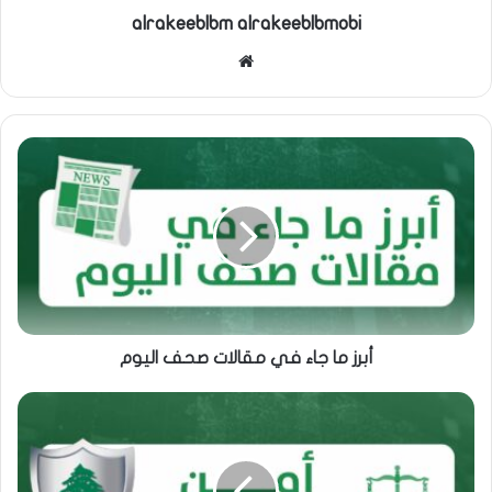
alrakeeblbm alrakeeblbmobi
موقع
الويب
أبرز ما جاء في مقالات صحف اليوم