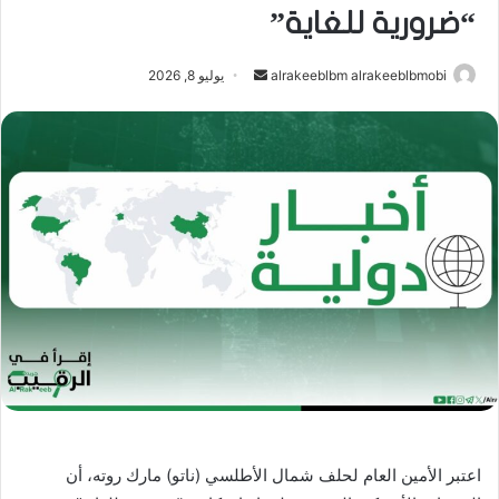
“ضرورية للغاية”
أرسل
alrakeeblbm alrakeeblbmobi
يوليو 8, 2026
بريدا
إلكترونيا
اعتبر الأمين العام لحلف شمال الأطلسي (ناتو) مارك روته، أن