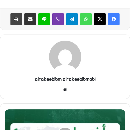
واتساب
تيلقرام
ڤايبر
لاين
مشاركة عبر البريد
طباعة
alrakeeblbm alrakeeblbmobi
موقع
الويب