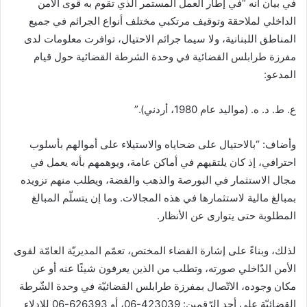
في بيان أنه “في إطار العمل المستمر الذي تقوم به قوى الأمن
الداخلي لملاحقة وتوقيف مرتكبي مختلف أنواع الجرائم في جميع
المناطق اللبنانية، ولا سيما جرائم الاحتيال، توافرت معلومات لدى
مفرزة طرابلس القضائية في وحدة الشرطة القضائية حول قيام
المدعو:
ع. ط. د. ه. (مواليد عام 1980، أردني).”
وأضاف: “بالاحتيال على ضحاياه والاستيلاء على أموالهم بأسلوب
احترافي، إذ كان يلتقيهم في أماكن عامة، ويوهمهم بأنه يعمل في
مجال الاستثمار في البورصة والذهب والفضة، ويطلب منهم تزويده
بمبالغ مالية لاستثمارها في هذه المجالات. وما إن يتسلّم المبالغ
المطلوبة حتى يتوارى عن الأنظار.
لذلك، وبناءً على إشارة القضاء المختص، تعمّم المديريّة العامّة لقوى
الأمن الدّاخلي صورته، وتطلب من الذين يعرفون شيئًا عنه أو عن
مكان وجوده، الاتّصال بمفرزة طرابلس القضائيّة في وحدة الشّرطة
القضائيّة على أحد الرّقمين: 423039-06، أو 626393-06 للإدلاء