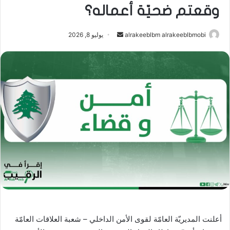
وقعتم ضحيّة أعماله؟
أرسل
alrakeeblbm alrakeeblbmobi
يوليو 8, 2026
بريدا
إلكترونيا
أعلنت المديريّة العامّة لقوى الأمن الداخلي – شعبة العلاقات العامّة