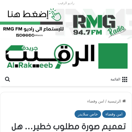
راديو الرقيب
بح
القائمة
الرئيسية
/
امن وقضاء
امن وقضاء
خاص سلايدر
تعميم صورة مطلوب خطير… هل