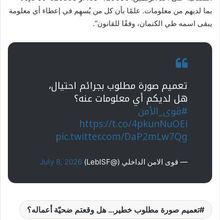
بما لديهم من معلومات. علمًا بأن كل من يُسهِم في إعطاء أي معلومة
يبقى اسمه طي الكتمان، وفقًا للقانون”.
تعميم صورة مطلوب بجرائم احتيال،
هل لديكم أي معلومات عنه؟
#قوى_الأمن
https://t.co/4pkunNuOEi
pic.twitter.com/DaP2mLw7Qg
— قوى الامن الداخلي (@LebISF)
July 8, 2026
تعميم صورة مطلوب خطير… هل وقعتم ضحيّة أعماله؟