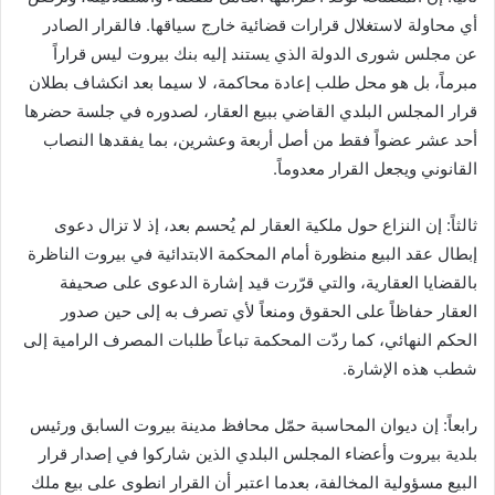
أي محاولة لاستغلال قرارات قضائية خارج سياقها. فالقرار الصادر
عن مجلس شورى الدولة الذي يستند إليه بنك بيروت ليس قراراً
مبرماً، بل هو محل طلب إعادة محاكمة، لا سيما بعد انكشاف بطلان
قرار المجلس البلدي القاضي ببيع العقار، لصدوره في جلسة حضرها
أحد عشر عضواً فقط من أصل أربعة وعشرين، بما يفقدها النصاب
القانوني ويجعل القرار معدوماً.
ثالثاً: إن النزاع حول ملكية العقار لم يُحسم بعد، إذ لا تزال دعوى
إبطال عقد البيع منظورة أمام المحكمة الابتدائية في بيروت الناظرة
بالقضايا العقارية، والتي قرّرت قيد إشارة الدعوى على صحيفة
العقار حفاظاً على الحقوق ومنعاً لأي تصرف به إلى حين صدور
الحكم النهائي، كما ردّت المحكمة تباعاً طلبات المصرف الرامية إلى
شطب هذه الإشارة.
رابعاً: إن ديوان المحاسبة حمّل محافظ مدينة بيروت السابق ورئيس
بلدية بيروت وأعضاء المجلس البلدي الذين شاركوا في إصدار قرار
البيع مسؤولية المخالفة، بعدما اعتبر أن القرار انطوى على بيع ملك