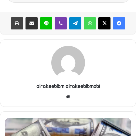
واتساب
تيلقرام
ڤايبر
لاين
مشاركة عبر البريد
طباعة
alrakeeblbm alrakeeblbmobi
موقع
الويب