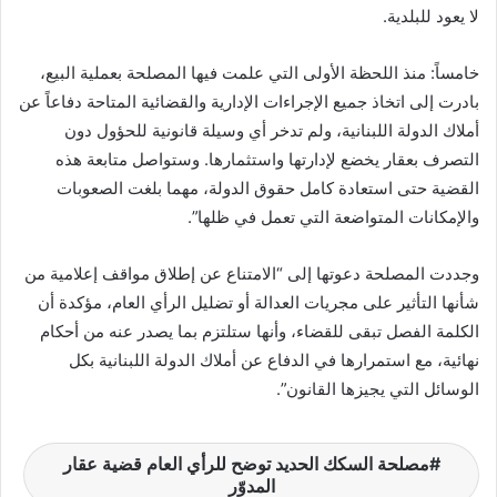
لا يعود للبلدية.
خامساً: منذ اللحظة الأولى التي علمت فيها المصلحة بعملية البيع،
بادرت إلى اتخاذ جميع الإجراءات الإدارية والقضائية المتاحة دفاعاً عن
أملاك الدولة اللبنانية، ولم تدخر أي وسيلة قانونية للحؤول دون
التصرف بعقار يخضع لإدارتها واستثمارها. وستواصل متابعة هذه
القضية حتى استعادة كامل حقوق الدولة، مهما بلغت الصعوبات
والإمكانات المتواضعة التي تعمل في ظلها”.
وجددت المصلحة دعوتها إلى “الامتناع عن إطلاق مواقف إعلامية من
شأنها التأثير على مجريات العدالة أو تضليل الرأي العام، مؤكدة أن
الكلمة الفصل تبقى للقضاء، وأنها ستلتزم بما يصدر عنه من أحكام
نهائية، مع استمرارها في الدفاع عن أملاك الدولة اللبنانية بكل
الوسائل التي يجيزها القانون”.
مصلحة السكك الحديد توضح للرأي العام قضية عقار
المدوّر