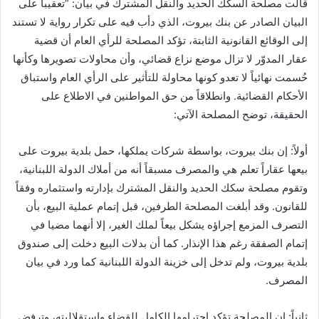
قالت مصلحة السكك الحديد والنقل المشترك في بيان: “تعقيباً على
البيان الصادر عن بنك بيروت، الذي دأب فيه على تكرار رواية لا تستند
إلى الوقائع القانونية الثابتة، تؤكد المصلحة للرأي العام أن قضية
عقار المدوّر لا تزال موضع نزاع قضائي، وأن محاولات تصويرها وكأنها
حُسمت نهائياً لا تعدو كونها محاولة للتأثير على الرأي العام واستباق
الأحكام القضائية. وانطلاقاً من حق المواطنين في الاطلاع على
الحقيقة، توضح المصلحة الآتي:
أولاً: إن بنك بيروت، بواسطة شركات يملكها، حمل بلدية بيروت على
بيعها عقاراً تعلم هي والمصرف مسبقاً أنه من أملاك الدولة اللبنانية،
وتقوم مصلحة سكك الحديد والنقل المشترك بإدارته واستثماره وفقاً
للقانون. وقد أبلغت المصلحة الطرفين، قبل إتمام عملية البيع، بأن
التصرف المزمع إجراؤه يشكل بيعاً لملك الغير، إلا أنهما مضيا في
إتمام الصفقة رغم هذا الإنذار. كما أن بدلات البيع دخلت إلى صندوق
بلدية بيروت، ولم تدخل إلى خزينة الدولة اللبنانية كما ورد في بيان
المصرف.
ثانياً: إن المصلحة تؤكد احترامها الكامل للقضاء واستقلاليته، وترفض