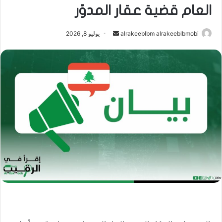
العام قضية عقار المدوّر
أرسل
alrakeeblbm alrakeeblbmobi
يوليو 8, 2026
بريدا
إلكترونيا