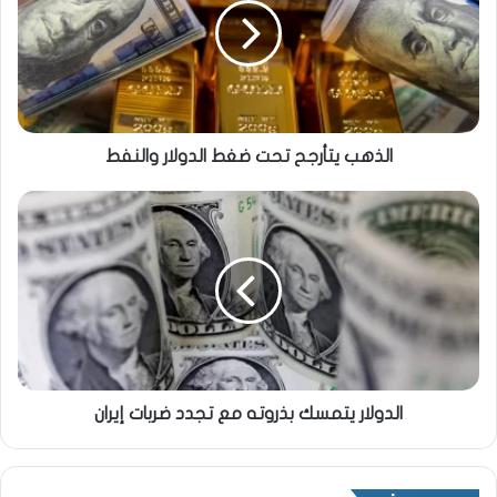
الذهب يتأرجح تحت ضغط الدولار والنفط
الدولار يتمسك بذروته مع تجدد ضربات إيران