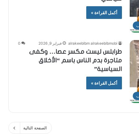
أكمل القراءة »
ب
alrakeeblbm alrakeeblbmobi
فبراير 9, 2026
0
طرابلس ليست مكسر عصا… وكفى
متاجرة بدم الناس باسم “الأخلاق
السياسية”
أكمل القراءة »
ب
الصفحة التالية