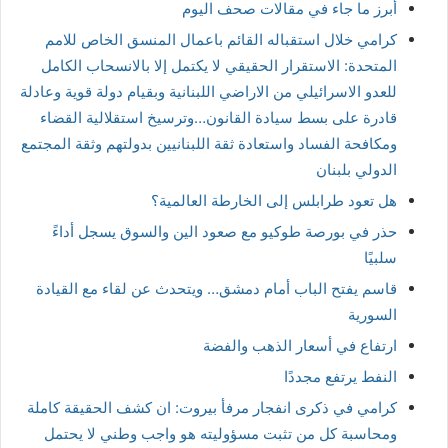
أبرز ما جاء في مقالات صحف اليوم
كرامي خلال استقباله القائم باعمال المنسق الخاص للامم
المتحدة: الاستقرار الحقيقي لا يكتمل إلا بالانسحاب الكامل
للعدو الاسرائيلي من الاراضي اللبنانية وبقيام دولة قوية وعادلة
قادرة على بسط سيادة القانون…وترسيخ استقلالية القضاء
ومكافحة الفساد واستعادة ثقة اللبنانيين بدولتهم وثقة المجتمع
الدولي بلبنان
هل تعود طرابلس إلى الخارطة العالمية؟
حذر في بورصة طوكيو مع صعود الين والسوق يسجل أداءً
سلبيًا
قاسم يفتح الباب أمام دمشق… ويتحدث عن لقاء مع القيادة
السورية
ارتفاع في أسعار الذهب والفضة
النفط يرتفع مجددًا
كرامي في ذكرى انفجار مرفأ بيروت: ان كشف الحقيقة كاملة
ومحاسبة كل من تثبت مسؤوليته هو واجب وطني لا يحتمل