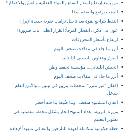
من يمنع ارتفاع اسعار السلع والمواد الغذائية والغش والاحتكار؟
الذهب يرتفع والفضة أيضًا
النفط يتراجع بقوة بعد تأجيل ترامب ضربة جديدة لإيران
عون في ذكرى انفجار المرفأ: القرار الظني بات ضرورة!
ارتفاع بأسعار المحروقات
أبرز ما جاء في مقالات صحف اليوم
أسرار وعناوين الصحف اللبنانية
الجيش اللبناني… مؤسسة تحفظ وطن
أبرز ما جاء في مقالات صحف اليوم
إقفال “غير مبرر” لمحطات بنزين في تبنين… والأمن العام
يتدخل
الفان المشبوه سقط… وما ضُبط بداخله أخطر
وزيرة التربية: إعداد المنهج إنجاز يشكل محطة مفصلية في
تطوير التعليم
خطة حكومية متكاملة لعودة النازحين والتعافي تمهيداً لإعادة