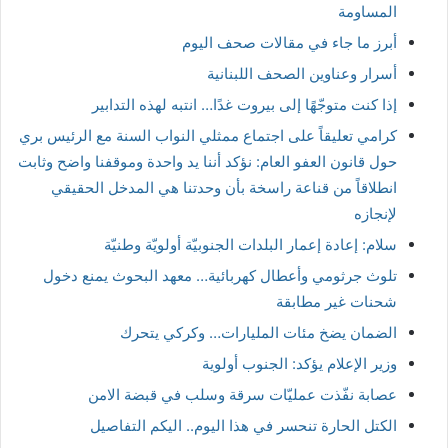
المساومة
أبرز ما جاء في مقالات صحف اليوم
أسرار وعناوين الصحف اللبنانية
إذا كنت متوجّهًا إلى بيروت غدًا… انتبه لهذه التدابير
كرامي تعليقاً على اجتماع ممثلي النواب السنة مع الرئيس بري
حول قانون العفو العام: نؤكد أننا يد واحدة وموقفنا واضح وثابت
انطلاقاً من قناعة راسخة بأن وحدتنا هي المدخل الحقيقي
لإنجازه
سلام: إعادة إعمار البلدات الجنوبيّة أولويّة وطنيّة
تلوث جرثومي وأعطال كهربائية… معهد البحوث يمنع دخول
شحنات غير مطابقة
الضمان يضخ مئات المليارات… وكركي يتحرك
وزير الإعلام يؤكد: الجنوب أولوية
عصابة نفّذت عمليّات سرقة وسلب في قبضة الامن
الكتل الحارة تنحسر في هذا اليوم.. اليكم التفاصيل