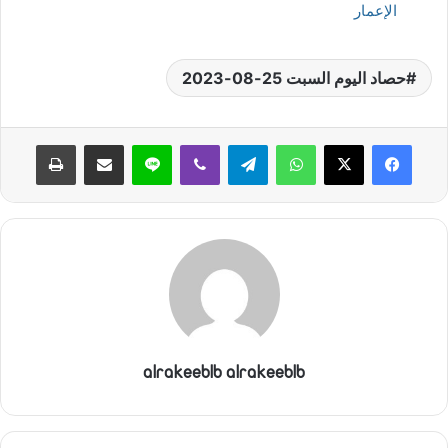
الإعمار
حصاد اليوم السبت 25-08-2023
واتساب
تيلقرام
ڤايبر
لاين
مشاركة عبر البريد
طباعة
alrakeeblb alrakeeblb